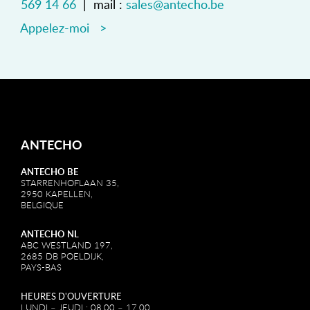
569 14 66
| mail :
sales@antecho.be
Appelez-moi >
ANTECHO
ANTECHO BE
STARRENHOFLAAN 35,
2950 KAPELLEN,
BELGIQUE
ANTECHO NL
ABC WESTLAND 197,
2685 DB POELDIJK,
PAYS-BAS
HEURES D'OUVERTURE
LUNDI – JEUDI : 08.00 – 17.00