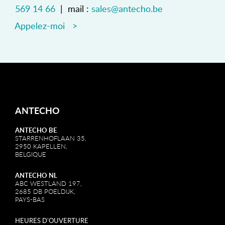
569 14 66
| mail :
sales@antecho.be
Appelez-moi >
ANTECHO
ANTECHO BE
STARRENHOFLAAN 35,
2950 KAPELLEN,
BELGIQUE
ANTECHO NL
ABC WESTLAND 197,
2685 DB POELDIJK,
PAYS-BAS
HEURES D'OUVERTURE