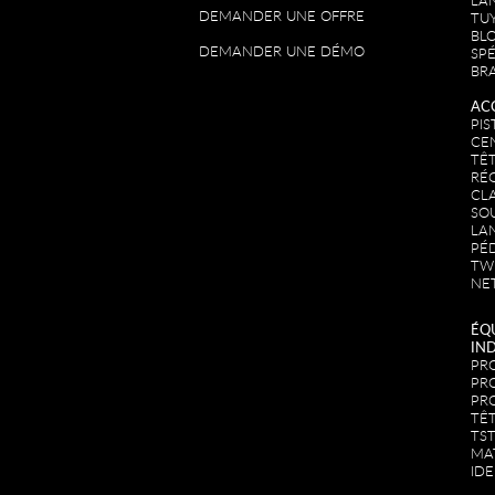
LA
DEMANDER UNE OFFRE
TU
BLO
DEMANDER UNE DÉMO
SPÉ
BR
AC
PIS
CE
TÊ
RÉ
CL
SO
LA
PÉ
TW
NE
ÉQ
IN
PR
PR
PR
TÊ
TS
MA
IDE