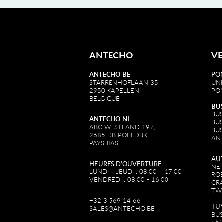
ANTECHO
V
ANTECHO BE
PO
STARRENHOFLAAN 35,
UN
2950 KAPELLEN,
PO
BELGIQUE
BU
BUS
ANTECHO NL
BU
ABC WESTLAND 197,
BUS
2685 DB POELDIJK,
AN
PAYS-BAS
AU
HEURES D'OUVERTURE
NE
LUNDI – JEUDI : 08.00 – 17.00
RO
VENDREDI : 08.00 - 16.00
CR
TW
+32 3 569 14 66
TU
SALES@ANTECHO.BE
BU