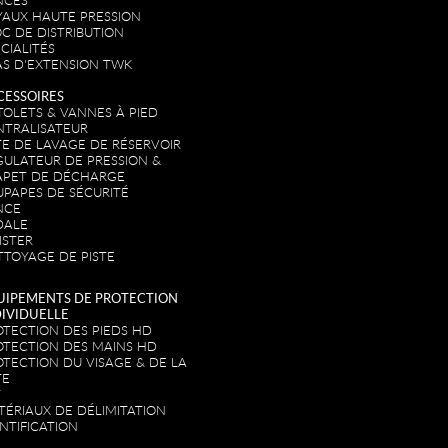
NCES
YAUX HAUTE PRESSION
C DE DISTRIBUTION
CIALITÉS
AS D'EXTENSION TWK
CESSOIRES
TOLETS & VANNES À PIED
NTRALISATEUR
TE DE LAVAGE DE RÉSERVOIR
GULATEUR DE PRESSION &
APET DE DÉCHARGE
UPAPES DE SÉCURITÉ
NCE
DALE
ISTER
TTOYAGE DE PISTE
UIPEMENTS DE PROTECTION
DIVIDUELLE
OTECTION DES PIEDS HD
OTECTION DES MAINS HD
OTECTION DU VISAGE & DE LA
TE
T
TÉRIAUX DE DÉLIMITATION
NTIFICATION