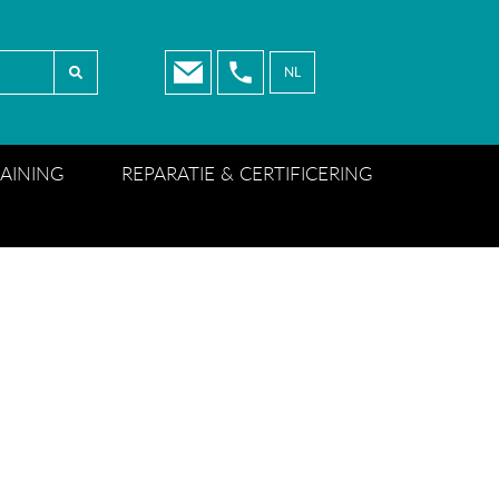
NL
NL
EN
RAINING
REPARATIE & CERTIFICERING
FR