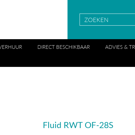
VERHUUR
DIRECT BESCHIKBAAR
ADVIES & T
Fluid RWT OF-28S