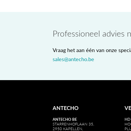
Professioneel advies 
Vraag het aan één van onze specia
sales@antecho.be
ANTECHO
V
ANTECHO BE
HD
STARRENHOFLAAN 35,
HO
2950 KAPELLEN,
PL