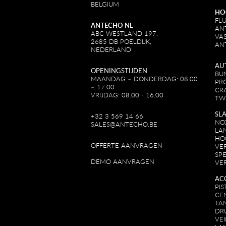
BELGIUM
HO
FL
ANTECHO NL
AN
ABC WESTLAND 197,
VA
2685 DB POELDIJK,
AN
NEDERLAND
AU
OPENINGSTIJDEN
BU
MAANDAG – DONDERDAG: 08.00
PR
– 17.00
CR
VRIJDAG: 08.00 - 16.00
TW
SL
+32 3 569 14 66
NO
SALES@ANTECHO.BE
LA
HO
OFFERTE AANVRAGEN
VE
SPE
DEMO AANVRAGEN
VE
AC
PI
CE
TA
DR
VE