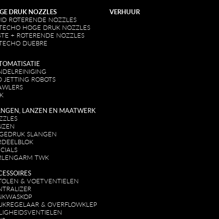
GE DRUK NOZZLES
VERHUUR
UID ROTERENDE NOZZLES
TECHO HOGE DRUK NOZZLES
STE + ROTERENDE NOZZLES
TECHO DUEBRE
TOMATISATIE
NDELREINIGING
O JETTING ROBOTS
AWLERS
K
ANGEN, LANZEN EN MAATWERK
ZZLES
NZEN
GEDRUK SLANGEN
RDEELBLOK
CIALS
RLENGARM TWK
CESSOIRES
STOLEN & VOETVENTIELEN
NTRALIZER
NKWASKOP
UKREGELAAR & OVERFLOWKLEP
ILIGHEIDSVENTIELEN