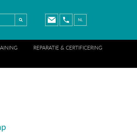
NL
NL
EN
RAINING
REPARATIE & CERTIFICERING
FR
mp