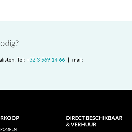
nodig?
listen. Tel:
+32 3 569 14 66
| mail:
ERKOOP
DIRECT BESCHIKBAAR
&
VERHUUR
 POMPEN