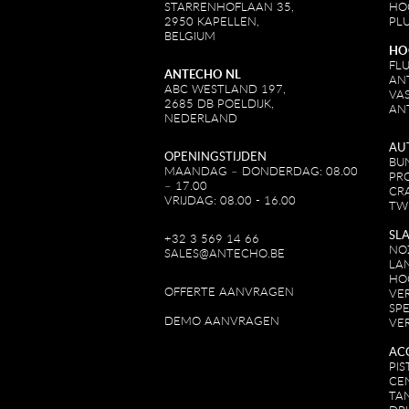
STARRENHOFLAAN 35,
HO
2950 KAPELLEN,
PL
BELGIUM
HO
FL
ANTECHO NL
AN
ABC WESTLAND 197,
VA
2685 DB POELDIJK,
AN
NEDERLAND
AU
OPENINGSTIJDEN
BU
MAANDAG – DONDERDAG: 08.00
PR
– 17.00
CR
VRIJDAG: 08.00 - 16.00
TW
SL
+32 3 569 14 66
NO
SALES@ANTECHO.BE
LA
HO
OFFERTE AANVRAGEN
VE
SPE
DEMO AANVRAGEN
VE
AC
PI
CE
TA