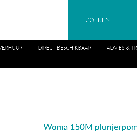
VERHUUR
DIRECT BESCHIKBAAR
ADVIES & T
Woma 150M plunjerpo