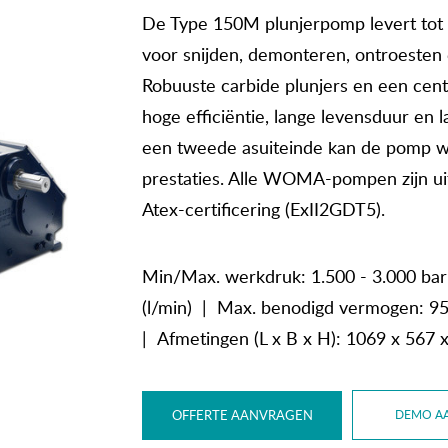
De Type 150M plunjerpomp levert tot 3
voor snijden, demonteren, ontroesten 
Robuuste carbide plunjers en een cen
hoge efficiëntie, lange levensduur en
een tweede asuiteinde kan de pomp w
prestaties. Alle WOMA-pompen zijn uit
Atex-certificering (ExII2GDT5).
Min/Max. werkdruk: 1.500 - 3.000 bar
(l/min) | Max. benodigd vermogen: 9
| Afmetingen (L x B x H): 1069 x 567
OFFERTE AANVRAGEN
DEMO A