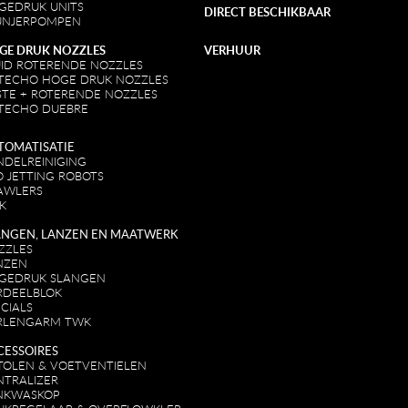
GEDRUK UNITS
DIRECT BESCHIKBAAR
UNJERPOMPEN
GE DRUK NOZZLES
VERHUUR
UID ROTERENDE NOZZLES
TECHO HOGE DRUK NOZZLES
STE + ROTERENDE NOZZLES
TECHO DUEBRE
TOMATISATIE
NDELREINIGING
O JETTING ROBOTS
AWLERS
K
ANGEN, LANZEN EN MAATWERK
ZZLES
NZEN
GEDRUK SLANGEN
RDEELBLOK
CIALS
RLENGARM TWK
CESSOIRES
STOLEN & VOETVENTIELEN
NTRALIZER
NKWASKOP