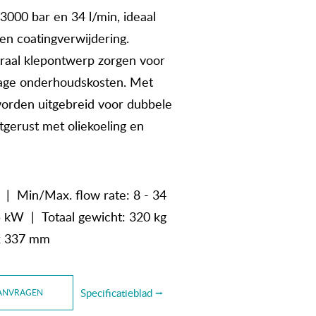
000 bar en 34 l/min, ideaal
en coatingverwijdering.
traal klepontwerp zorgen voor
 lage onderhoudskosten. Met
orden uitgebreid voor dubbele
gerust met oliekoeling en
 | Min/Max. flow rate: 8 - 34
5 kW | Totaal gewicht: 320 kg
 x 337 mm
Specificatieblad ⭢
ANVRAGEN