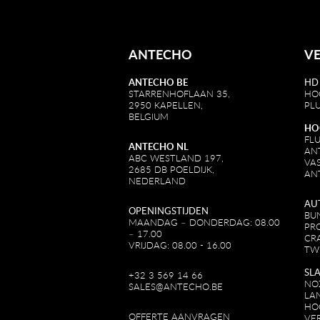
ANTECHO
V
ANTECHO BE
HD
STARRENHOFLAAN 35,
HO
2950 KAPELLEN,
PL
BELGIUM
HO
FL
ANTECHO NL
AN
ABC WESTLAND 197,
VA
2685 DB POELDIJK,
AN
NEDERLAND
AU
OPENINGSTIJDEN
BU
MAANDAG – DONDERDAG: 08.00
PR
– 17.00
CR
VRIJDAG: 08.00 - 16.00
TW
SL
+32 3 569 14 66
NO
SALES@ANTECHO.BE
LA
HO
OFFERTE AANVRAGEN
VE