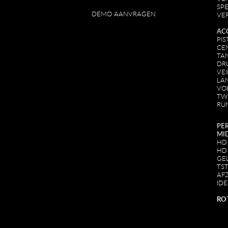
SPE
DEMO AANVRAGEN
VE
AC
PI
CE
TA
DR
VE
LA
VO
TW
RU
PE
MI
HD
HD
GE
TS
AF
IDE
RO