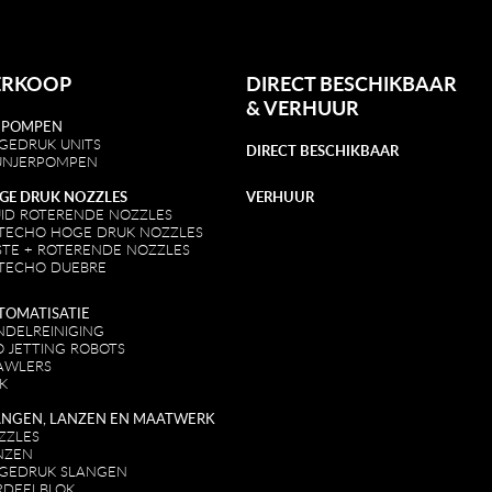
ERKOOP
DIRECT BESCHIKBAAR
&
VERHUUR
 POMPEN
GEDRUK UNITS
DIRECT BESCHIKBAAR
UNJERPOMPEN
GE DRUK NOZZLES
VERHUUR
UID ROTERENDE NOZZLES
TECHO HOGE DRUK NOZZLES
STE + ROTERENDE NOZZLES
TECHO DUEBRE
TOMATISATIE
NDELREINIGING
O JETTING ROBOTS
AWLERS
K
ANGEN, LANZEN EN MAATWERK
ZZLES
NZEN
GEDRUK SLANGEN
RDEELBLOK