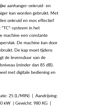
jke aanhanger-onkruid- en
niger kan worden gebruikt. Met
en onkruid en mos effectief
t "TC"-systeem in het
 de machine een constante
ppervlak. De machine kan door
ebruikt. De kap moet tijdens
engt de levensduur van de
dsniveau (minder dan 85 dB).
el met digitale bediening en
ate: 25 (L/MIN) | Aandrijving:
30 kW | Gewicht: 980 KG |