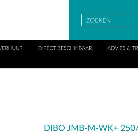
VERHUUR
DIRECT BESCHIKBAAR
ADVIES & T
DIBO JMB-M-WK+ 250/