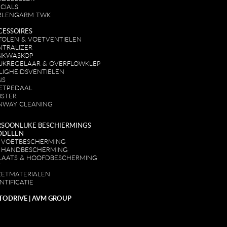
CIALS
RLENGARM TWK
CESSOIRES
STOLEN & VOETVENTIELEN
NTRALIZER
NKWASKOP
UKREGELAAR & OVERFLOWKLEP
ILIGHEIDSVENTIELEN
NS
ETPEDAAL
ISTER
NWAY CLEANING
RSOONLIJKE BESCHIERMINGS
DDELEN
 VOETBESCHERMING
 HANDBESCHERMING
LAATS & HOOFDBESCHERMING
T
ZETMATERIALEN
NTIFICATIE
TODRIVE | AVM GROUP