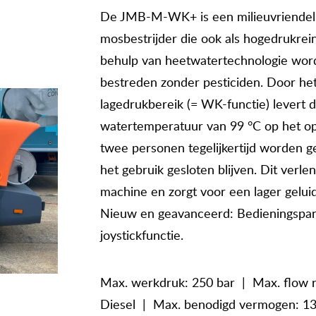
De JMB-M-WK+ is een milieuvriendeli
mosbestrijder die ook als hogedrukrei
behulp van heetwatertechnologie word
bestreden zonder pesticiden. Door he
lagedrukbereik (= WK-functie) levert
watertemperatuur van 99 °C op het o
twee personen tegelijkertijd worden g
het gebruik gesloten blijven. Dit verl
machine en zorgt voor een lager gelui
Nieuw en geavanceerd: Bedieningspane
joystickfunctie.
Max. werkdruk: 250 bar | Max. flow r
Diesel | Max. benodigd vermogen: 1