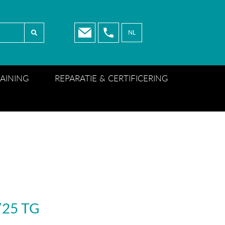
NL
NL
EN
RAINING
REPARATIE & CERTIFICERING
FR
25 TG